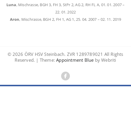
Luna
, Mischrasse, BGH 3, FH 3, StPr 2, AG 2, RH FL A, 01. 01. 2007 –
22. 01. 2022
Aron
, Mischrasse, BGH 2, FH 1, AG 1, 25. 04. 2007 – 02. 11. 2019
© 2026 ÖRV HSV Steinbach. ZVR 1289789021 All Rights
Reserved. | Theme:
Appointment Blue
by Webriti