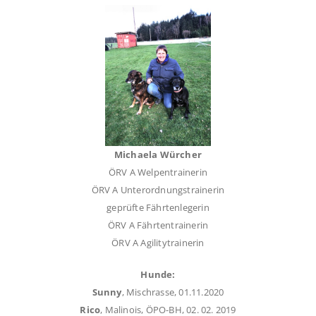
Michaela Würcher
ÖRV A Welpentrainerin
ÖRV A Unterordnungstrainerin
geprüfte Fährtenlegerin
ÖRV A Fährtentrainerin
ÖRV A Agilitytrainerin
Hunde:
Sunny
, Mischrasse, 01.11.2020
Rico
, Malinois, ÖPO-BH, 02. 02. 2019