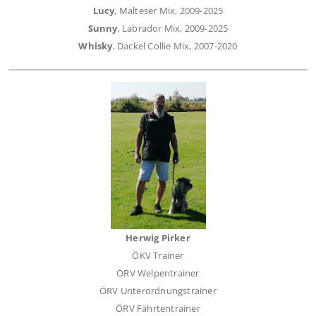
Lucy
, Malteser Mix, 2009-2025
Sunny
, Labrador Mix, 2009-2025
Whisky
, Dackel Collie Mix, 2007-2020
Herwig Pirker
ÖKV Trainer
ÖRV Welpentrainer
ÖRV Unterordnungstrainer
ÖRV Fährtentrainer