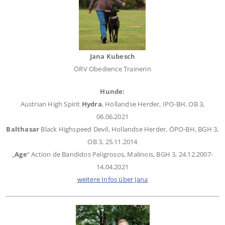
Jana Kubesch
ÖRV Obedience Trainerin
Hunde:
Austrian High Spirit
Hydra
, Hollandse Herder, IPO-BH, OB 3,
06.06.2021
Balthasar
Black Highspeed Devil, Hollandse Herder, ÖPO-BH, BGH 3,
OB 3, 25.11.2014
„
Age
“ Action de Bandidos Peligrosos, Malinois, BGH 3, 24.12.2007-
14.04.2021
weitere Infos über Jana