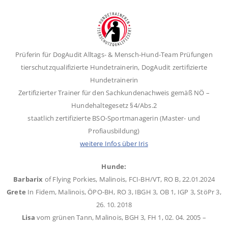
Promozeitrahmen zur Verfügung.
Powbet Casino Ch 2025 Review
Prüferin für DogAudit Alltags- & Mensch-Hund-Team Prüfungen
tierschutzqualifizierte Hundetrainerin, DogAudit zertifizierte
Hundetrainerin
Zertifizierter Trainer für den Sachkundenachweis gemäß NÖ –
Hundehaltegesetz §4/Abs.2
staatlich zertifizierte BSO-Sportmanagerin (Master- und
Profiausbildung)
weitere Infos über Iris
Hunde:
Barbarix
of Flying Porkies, Malinois, FCI-BH/VT, RO B, 22.01.2024
Grete
In Fidem, Malinois, ÖPO-BH, RO 3, IBGH 3, OB 1, IGP 3, StöPr 3,
26. 10. 2018
Lisa
vom grünen Tann, Malinois, BGH 3, FH 1, 02. 04. 2005 –