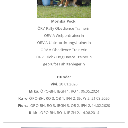
Monika Pöckl
ÖRV Rally Obedience Trainerin
ÖRV A Welpentrainerin
ÖRV A Unterordnungstrainerin
ÖRV A Obedience Trainerin
ÖRV Trick / Dog Dance Trainerin
geprüfte Fährtenlegerin
Hunde:
Vivi
, 30.01.2026
Mika,
ÖPO-BH. IBGH 1, RO 1, 06.05.2024
Karo
, ÖPO-BH, RO 3, OB 1, IFH 2, StöPr 2, 21.08.2020
Fiona
, ÖPO-BH, RO 3, IBGH 3, OB 2, IFH 2, 14.02.2020
Rikki
, ÖPO-BH, RO 1, IBGH 2, 14.08.2014