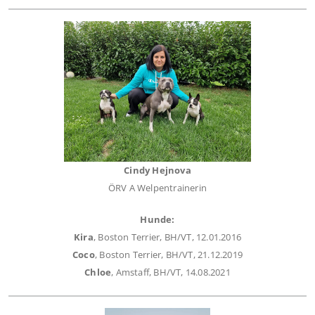
Cindy Hejnova
ÖRV A Welpentrainerin
Hunde:
Kira
, Boston Terrier, BH/VT, 12.01.2016
Coco
, Boston Terrier, BH/VT, 21.12.2019
Chloe
, Amstaff, BH/VT, 14.08.2021