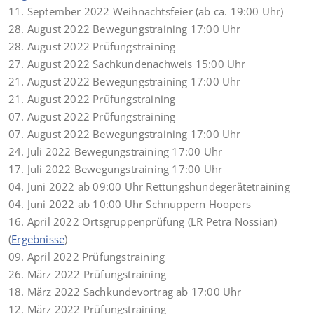
11. September 2022 Weihnachtsfeier (ab ca. 19:00 Uhr)
28. August 2022 Bewegungstraining 17:00 Uhr
28. August 2022 Prüfungstraining
27. August 2022 Sachkundenachweis 15:00 Uhr
21. August 2022 Bewegungstraining 17:00 Uhr
21. August 2022 Prüfungstraining
07. August 2022 Prüfungstraining
07. August 2022 Bewegungstraining 17:00 Uhr
24. Juli 2022 Bewegungstraining 17:00 Uhr
17. Juli 2022 Bewegungstraining 17:00 Uhr
04. Juni 2022 ab 09:00 Uhr Rettungshundegerätetraining
04. Juni 2022 ab 10:00 Uhr Schnuppern Hoopers
16. April 2022 Ortsgruppenprüfung (LR Petra Nossian)
(
Ergebnisse
)
09. April 2022 Prüfungstraining
26. März 2022 Prüfungstraining
18. März 2022 Sachkundevortrag ab 17:00 Uhr
12. März 2022 Prüfungstraining