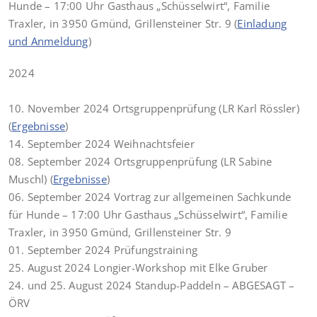
Hunde – 17:00 Uhr Gasthaus „Schüsselwirt“, Familie
Traxler, in 3950 Gmünd, Grillensteiner Str. 9 (
Einladung
und Anmeldung
)
2024
10. November 2024 Ortsgruppenprüfung (LR Karl Rössler)
(
Ergebnisse
)
14. September 2024 Weihnachtsfeier
08. September 2024 Ortsgruppenprüfung (LR Sabine
Muschl) (
Ergebnisse
)
06. September 2024 Vortrag zur allgemeinen Sachkunde
für Hunde – 17:00 Uhr Gasthaus „Schüsselwirt“, Familie
Traxler, in 3950 Gmünd, Grillensteiner Str. 9
01. September 2024 Prüfungstraining
25. August 2024 Longier-Workshop mit Elke Gruber
24. und 25. August 2024 Standup-Paddeln – ABGESAGT –
ÖRV