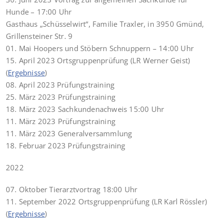
Hunde – 17:00 Uhr
Gasthaus „Schüsselwirt“, Familie Traxler, in 3950 Gmünd,
Grillensteiner Str. 9
01. Mai Hoopers und Stöbern Schnuppern – 14:00 Uhr
15. April 2023 Ortsgruppenprüfung (LR Werner Geist)
(
Ergebnisse
)
08. April 2023 Prüfungstraining
25. März 2023 Prüfungstraining
18. März 2023 Sachkundenachweis 15:00 Uhr
11. März 2023 Prüfungstraining
11. März 2023 Generalversammlung
18. Februar 2023 Prüfungstraining
2022
07. Oktober Tierarztvortrag 18:00 Uhr
11. September 2022 Ortsgruppenprüfung (LR Karl Rössler)
(
Ergebnisse
)