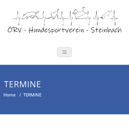
Casino 3000 greding
Skip
to
content
Spielautomaten Quote
: Der Big City-Bonusmodus bietet
eine aufgemotzte Version der Re-Spin-Funktion, die wir
im Dschungel-Mod kennengelernt haben.
Automaten Spielen Gewinnen
- Beutekisten sind
ÖRV HSV STE
Hundeschule Steinbach –
Einkäufe im Spiel, die zufällig ausgewählte Belohnungen
Wald4tler-Pfotenakademie
enthalten.
Online Kostenlose Casino Ohne Anmeldung
: Mit Rich
Reels Casino haben Sie eine Reihe von
Zahlungsoptionen, darunter EziPay, UseMyWallet,
TERMINE
NETeller, EcoCard, Visa, Click2Pay, Delta, MasterCard
und viele andere.
Home
/
TERMINE
Casino online sofortüberweisung
Romme Kostenlos Ohne Anmeldung